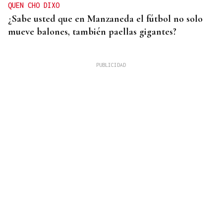
QUEN CHO DIXO
¿Sabe usted que en Manzaneda el fútbol no solo
mueve balones, también paellas gigantes?
DAR EXPLICACIONES
Los ministros Robles, Marlaska, Albares y Bolaños
comparecerán en el Congreso para explicar la
crisis migratoria en Ceuta