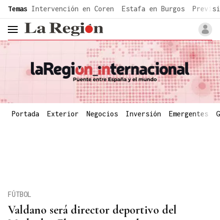
common.go-to-content
Temas
Intervención en Coren
Estafa en Burgos
Previsi
header.menu.open
Portada
Exterior
Negocios
Inversión
Emergentes
G
FÚTBOL
Valdano será director deportivo del