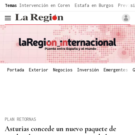
common.go-to-content
Temas
Intervención en Coren
Estafa en Burgos
Previsi
header.menu.open
Portada
Exterior
Negocios
Inversión
Emergentes
G
PLAN RETORNAS
Asturias concede un nuevo paquete de