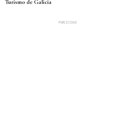
Turismo de Galicia
QUEN CHO DIXO
¿Sabe usted que lo de los incendios y las vías del
tren sigue igual que el año pasado?