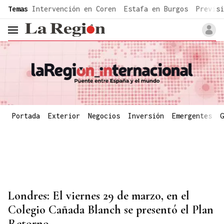
common.go-to-content
Temas
Intervención en Coren
Estafa en Burgos
Previsi
header.menu.open
Portada
Exterior
Negocios
Inversión
Emergentes
G
Londres: El viernes 29 de marzo, en el
Colegio Cañada Blanch se presentó el Plan
Retorno