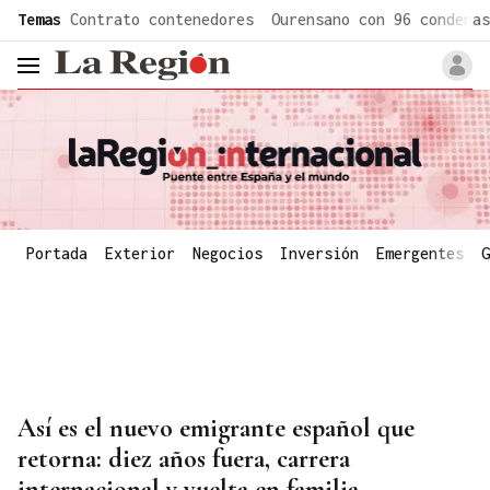
common.go-to-content
Temas
Contrato contenedores
Ourensano con 96 condenas
header.menu.open
Portada
Exterior
Negocios
Inversión
Emergentes
G
Así es el nuevo emigrante español que
retorna: diez años fuera, carrera
internacional y vuelta en familia