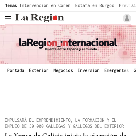
common.go-to-content
Temas
Intervención en Coren
Estafa en Burgos
Previsi
header.menu.open
Portada
Exterior
Negocios
Inversión
Emergentes
G
IMPULSARÁ EL EMPRENDIMIENTO, LA FORMACIÓN Y EL
EMPLEO DE 30.000 GALLEGAS Y GALLEGOS DEL EXTERIOR
La Xunta de Galicia inicia la ejecución de