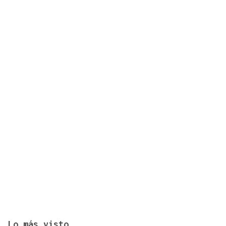
Identificados los cuerpos de la familia de Marín
fallecida en los terremotos de La Guaira
Lo más visto