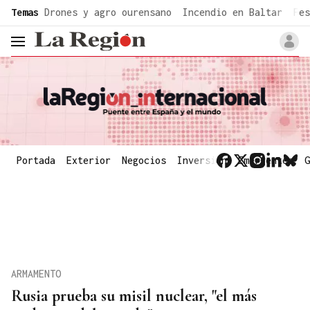
common.go-to-content
Temas
Drones y agro ourensano
Incendio en Baltar
Fes
header.menu.open
Portada
Exterior
Negocios
Inversión
Emergentes
G
ARMAMENTO
Rusia prueba su misil nuclear, "el más