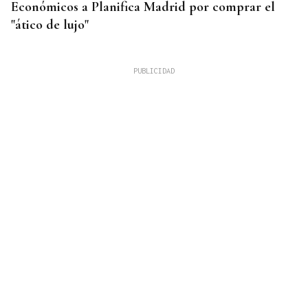
Económicos a Planifica Madrid por comprar el
"ático de lujo"
OFERTA EXTRAORDINARIA
Convocadas 25 plazas para médicos de Urgencias
en el CHUO