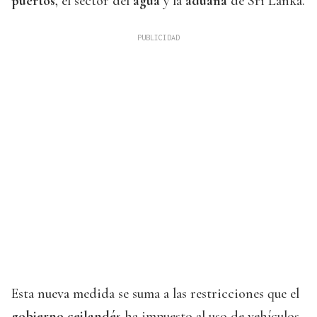
puertos
, el sector del
agua
y la
aduana
de Sri Lanka.
Esta nueva medida se suma a las restricciones que el
gobierno ceilandés
ha impuesto al uso de vehículos