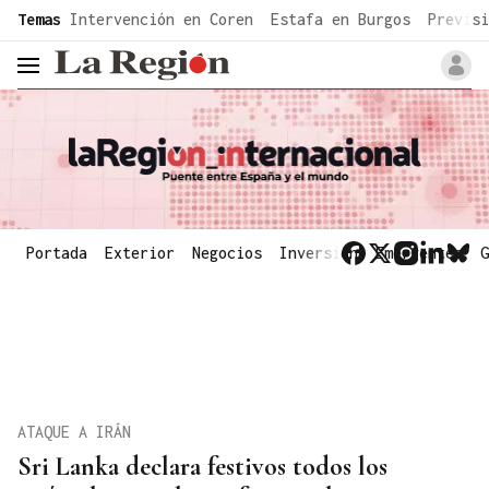
common.go-to-content
Temas
Intervención en Coren
Estafa en Burgos
Previsi
header.menu.open
Portada
Exterior
Negocios
Inversión
Emergentes
G
ATAQUE A IRÁN
Sri Lanka declara festivos todos los