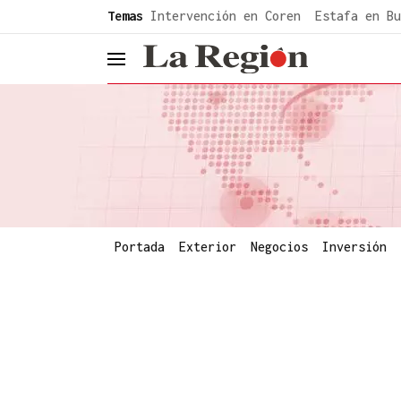
common.go-to-content
Temas
Intervención en Coren
Estafa en Bu
header.menu.open
Portada
Exterior
Negocios
Inversión