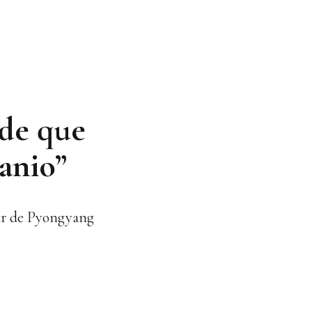
 de que
anio”
ear de Pyongyang