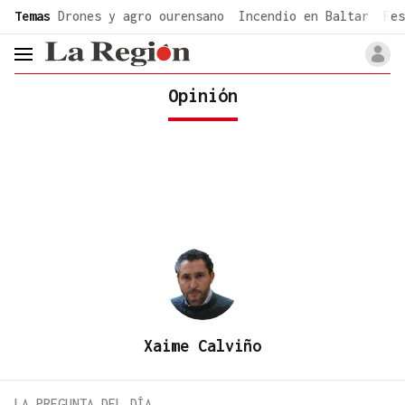
common.go-to-content
Temas
Drones y agro ourensano
Incendio en Baltar
Fes
header.menu.open
Opinión
Xaime Calviño
LA PREGUNTA DEL DÍA