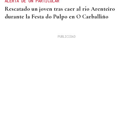
ALERTA DE UN PARTICULAR
Rescatado un joven tras caer al río Arenteiro
durante la Festa do Pulpo en O Carballiño
SEGUNDA EDICIÓN
El Rallyshow vuelve a As Pontes