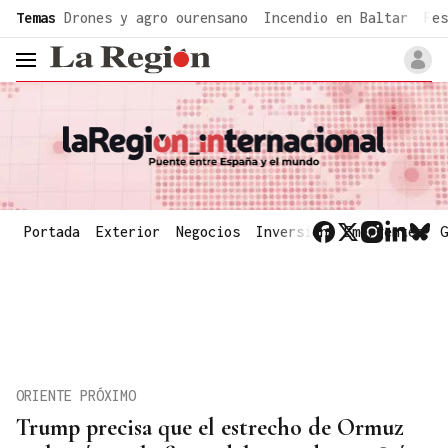
common.go-to-content
Temas
Drones y agro ourensano
Incendio en Baltar
Fes
header.menu.open
Portada
Exterior
Negocios
Inversión
Emergentes
G
ORIENTE PRÓXIMO
Trump precisa que el estrecho de Ormuz