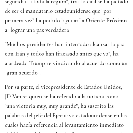
seguridad a toda la región", tras lo cual se ha jactado
de ser el mandatario estadounidense que "por
primera vez" ha podido "ayudar" a
Oriente Próximo
a "lograr una paz verdadera".
"Muchos presidentes han intentado alcanzar la paz
con Irán y todos han fracasado antes que yo", ha
alardeado Trump reivindicando al acuerdo como un
"gran acuerdo".
Por su parte, el vicepresidente de Estados Unidos,
JD Vance, quien se ha referido a la noticia como
"una victoria muy, muy grande", ha suscrito las
palabras del jefe del Ejecutivo estadounidense en las
cuales hacía referencia al levantamiento inmediato