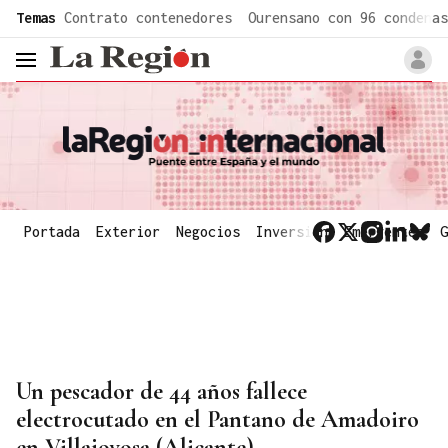
common.go-to-content
Temas
Contrato contenedores
Ourensano con 96 condenas
header.menu.open
Portada
Exterior
Negocios
Inversión
Emergentes
G
Un pescador de 44 años fallece
electrocutado en el Pantano de Amadoiro
en Villajoyosa (Alicante)