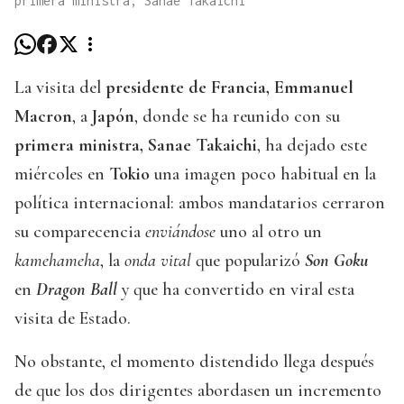
primera ministra, Sanae Takaichi
La visita del
presidente de Francia, Emmanuel
Macron
, a
Japón
, donde se ha reunido con su
primera ministra, Sanae Takaichi
, ha dejado este
miércoles en
Tokio
una imagen poco habitual en la
política internacional: ambos mandatarios cerraron
su comparecencia
enviándose
uno al otro un
kamehameha
, la
onda vital
que popularizó
Son Goku
en
Dragon Ball
y que ha convertido en viral esta
visita de Estado.
No obstante, el momento distendido llega después
de que los dos dirigentes abordasen un incremento