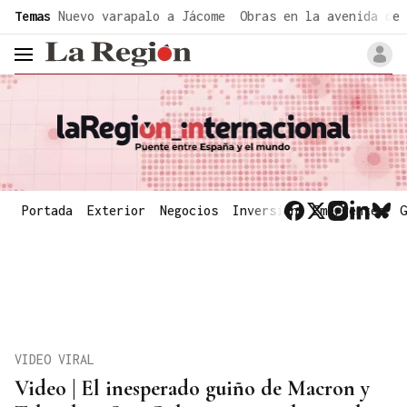
common.go-to-content
Temas
Nuevo varapalo a Jácome
Obras en la avenida de 
header.menu.open
Portada
Exterior
Negocios
Inversión
Emergentes
G
VIDEO VIRAL
Video | El inesperado guiño de Macron y