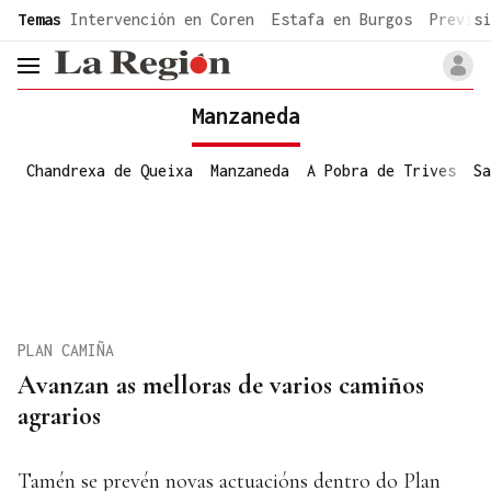
common.go-to-content
Temas
Intervención en Coren
Estafa en Burgos
Previsi
header.menu.open
Manzaneda
Chandrexa de Queixa
Manzaneda
A Pobra de Trives
Sa
PLAN CAMIÑA
Avanzan as melloras de varios camiños
agrarios
Tamén se prevén novas actuacións dentro do Plan