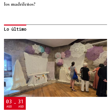
los madrileños?
Lo último
XVII CERTAME CELTIBÉRICO
Manzaneda volve ser a capital da gaita
03
31
-
AGO
AGO