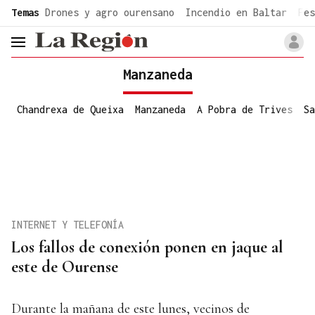
common.go-to-content
Temas
Drones y agro ourensano
Incendio en Baltar
Fes
header.menu.open
Manzaneda
Chandrexa de Queixa
Manzaneda
A Pobra de Trives
Sa
INTERNET Y TELEFONÍA
Los fallos de conexión ponen en jaque al
este de Ourense
Durante la mañana de este lunes, vecinos de