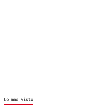
hectáreas y está fuera de capacidad de extinción
Lo más visto