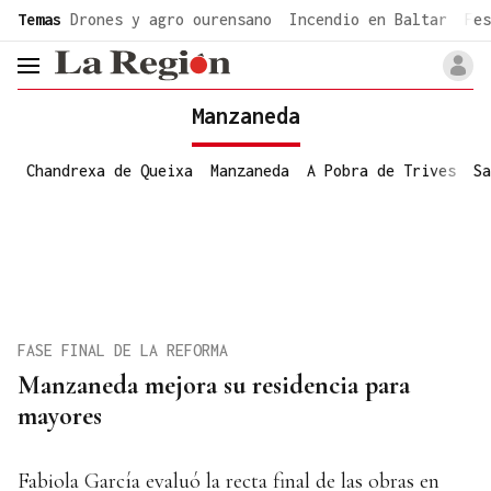
common.go-to-content
Temas
Drones y agro ourensano
Incendio en Baltar
Fes
header.menu.open
Manzaneda
Chandrexa de Queixa
Manzaneda
A Pobra de Trives
Sa
FASE FINAL DE LA REFORMA
Manzaneda mejora su residencia para
mayores
Fabiola García evaluó la recta final de las obras en