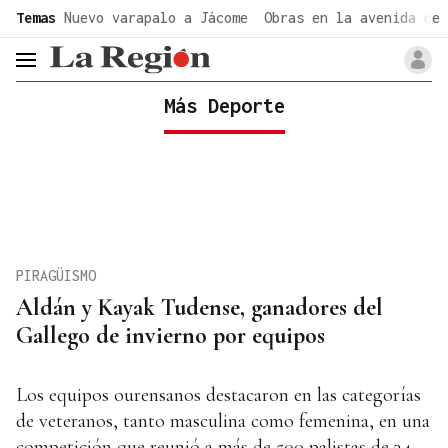
common.go-to-content
Temas
Nuevo varapalo a Jácome
Obras en la avenida de 
header.menu.open
Más Deporte
PIRAGÜISMO
Aldán y Kayak Tudense, ganadores del
Gallego de invierno por equipos
Los equipos ourensanos destacaron en las categorías
de veteranos, tanto masculina como femenina, en una
competición que reunió a más de 500 palistas de 34