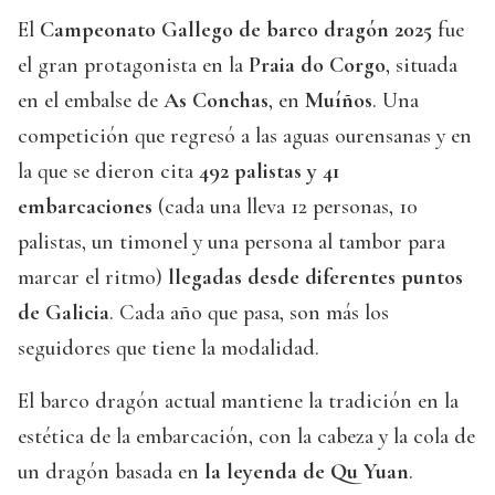
El
Campeonato Gallego de barco dragón 2025
fue
el gran protagonista en la
Praia do Corgo
, situada
en el embalse de
As Conchas
, en
Muíños
. Una
competición que regresó a las aguas ourensanas y en
la que se dieron cita
492 palistas y 41
embarcaciones
(cada una lleva 12 personas, 10
palistas, un timonel y una persona al tambor para
marcar el ritmo)
llegadas desde diferentes puntos
de Galicia
. Cada año que pasa, son más los
seguidores que tiene la modalidad.
El barco dragón actual mantiene la tradición en la
estética de la embarcación, con la cabeza y la cola de
un dragón basada en
la leyenda de Qu Yuan
.