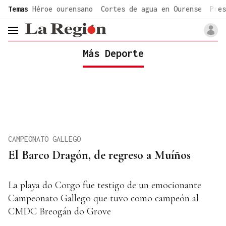
common.go-to-content
Temas
Héroe ourensano
Cortes de agua en Ourense
Pres
header.menu.open
Más Deporte
CAMPEONATO GALLEGO
El Barco Dragón, de regreso a Muíños
La playa do Corgo fue testigo de un emocionante
Campeonato Gallego que tuvo como campeón al
CMDC Breogán do Grove