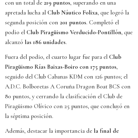
con un total de
219 puntos
, superando en una
apretada lucha al
Club Náutico Folixa
, que logró la
segunda posición con
201 puntos
. Completó el
podio el
Club Piragüismo Verducido-Pontillón
, que
alcanzó
las 186 unidades
.
Fuera del podio, el cuarto lugar fue para el
Club
Piragüismo Rías Baixas-Boiro con 175 puntos
,
seguido del Club Cabanas KDM con 126 puntos; el
A.D.C. Bolboretas A Coruña Dragon Boat BCS con
80 puntos, y cerrando la clasificación el Club de
Piragüismo Olívico con 25 puntos, que concluyó en
la séptima posición.
Además, destacar la importancia de
la final de