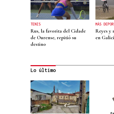
TENIS
MÁS DEPOR
Rus, la favorita del Cidade
Reyes y 
de Ourense, repitió su
en Galic
destino
Lo último
SUB-10 FEMENINA
La ourensana Anna Soares
roza el podio del
Campeonato de España de
F