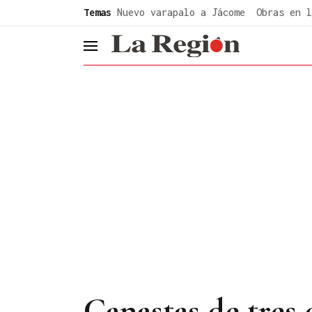
common.go-to-content
Temas
Nuevo varapalo a Jácome
Obras en l
header.menu.open
Canastas de tres 