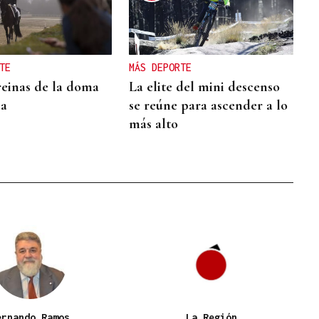
TE
MÁS DEPORTE
reinas de la doma
La elite del mini descenso
ia
se reúne para ascender a lo
más alto
ernando Ramos
La Región