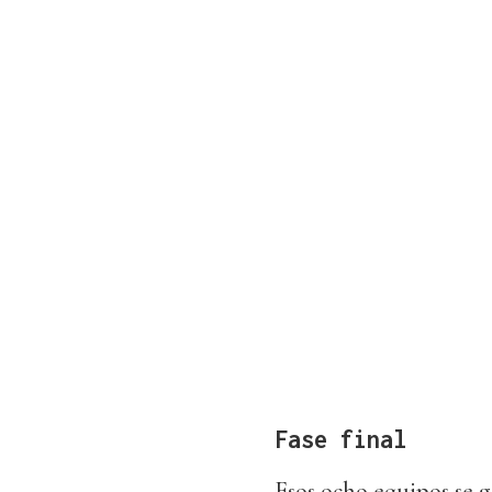
Fase final
Esos ocho equipos se g