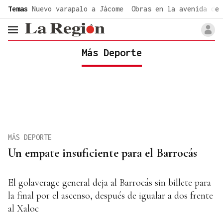
common.go-to-content
Temas
Nuevo varapalo a Jácome
Obras en la avenida de 
header.menu.open
Más Deporte
MÁS DEPORTE
Un empate insuficiente para el Barrocás
El golaverage general deja al Barrocás sin billete para
la final por el ascenso, después de igualar a dos frente
al Xaloc