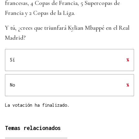
francesas, 4 Copas de Francia, 5 Supercopas de
Francia y 2 Copas de la Liga.
Y tú, ¿crees que triunfará Kylian Mbappé en el Real
Madrid?
Sí
%
No
%
La votación ha finalizado.
Temas relacionados