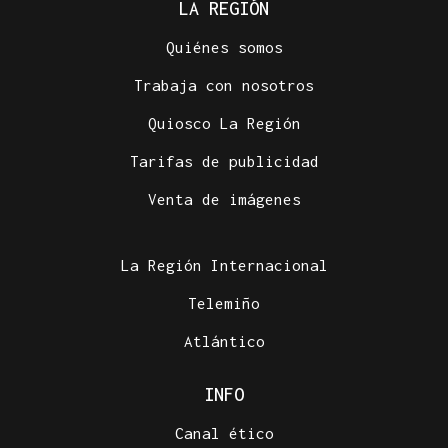
LA REGIÓN
Quiénes somos
Trabaja con nosotros
Quiosco La Región
EXPOSICIÓN FOTOGRÁFICA
Tarifas de publicidad
Do lápiz á cámara, Ourense cen anos despois
Venta de imágenes
La Región Internacional
Telemiño
Atlántico
INFO
Canal ético