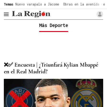
common.go-to-content
Temas
Nuevo varapalo a Jácome
Obras en la avenida de 
header.menu.open
Más Deporte
❌✅ Encuesta | ¿Triunfará Kylian Mbappé
en el Real Madrid?