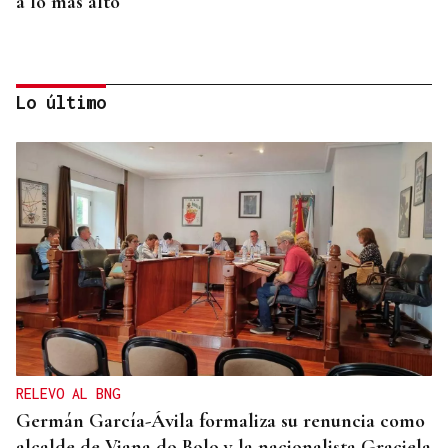
a lo más alto
Lo último
SUB-10 FEMENINA
La ourensana Anna Soares roza el podio del
Campeonato de España de Ajedrez
RELEVO AL BNG
Germán García-Ávila formaliza su renuncia como
alcalde de Viana do Bolo y la nacionalista Graciela