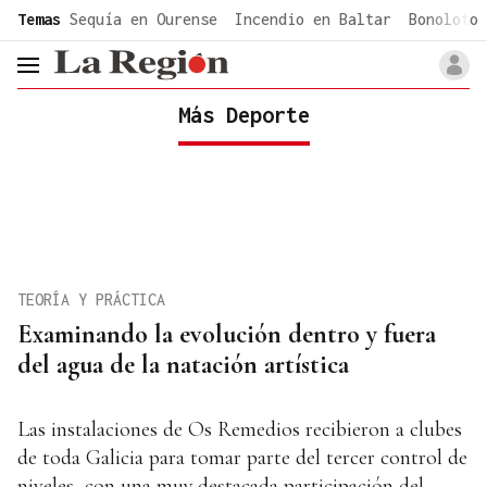
common.go-to-content
Temas
Sequía en Ourense
Incendio en Baltar
Bonoloto 
header.menu.open
Más Deporte
TEORÍA Y PRÁCTICA
Examinando la evolución dentro y fuera
del agua de la natación artística
Las instalaciones de Os Remedios recibieron a clubes
de toda Galicia para tomar parte del tercer control de
niveles, con una muy destacada participación del