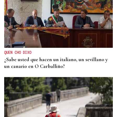
MÁS DEPORTE
La ourensana Anna Soares roza el podio del
Campeonato de España de Ajedrez
QUEN CHO DIXO
¿Sabe usted que hacen un italiano, un sevillano y
un canario en O Carballiño?