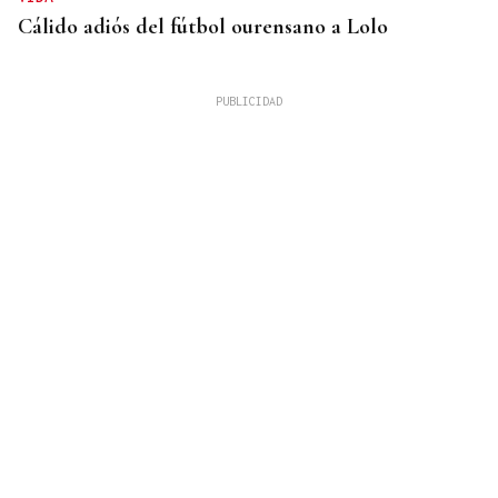
Cálido adiós del fútbol ourensano a Lolo
GUERRA
Israel rechaza el plan de 15 puntos para Gaza
impulsado por Estados Unidos