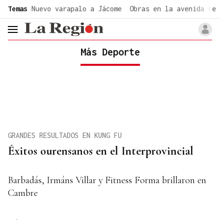
common.go-to-content
Temas
Nuevo varapalo a Jácome
Obras en la avenida de 
header.menu.open
Más Deporte
GRANDES RESULTADOS EN KUNG FU
Éxitos ourensanos en el Interprovincial
Barbadás, Irmáns Villar y Fitness Forma brillaron en
Cambre