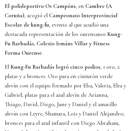
El polideportivo Os Campóns
, en
Cambre (A
Coruña)
, acogió el
Campeonato Interprovincial
Escolar de kung-fu
, evento al que acudió una
destacada representación de los ourensanos
Kung-
Fu Barbadás, Colexio Irmáns Villar y Fitness
Forma Ourense
.
El
Kung-Fu Barbadás logró cinco podios
; 1 oro, 2
platas y 2 bronces. Oro para en cinturón verde
alevín con el equipo formado por Elsa, Valeria, Elea y
Gabriel; platas para el azul alevín de Arianna,
Thiago, David, Diego, June y Daniel y el amarillo
alevín con Leyre, Shamara, Lois y Daniel Alejandro;
bronces para el azul infantil con Diego Abraham,