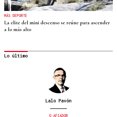
MÁS DEPORTE
La elite del mini descenso se reúne para ascender
a lo más alto
Lo último
Lalo Pavón
SUB-10 FEMENINA
La ourensana Anna Soares roza el podio del
O AFIADOR