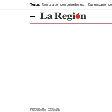
common.go-to-content
Temas
Contrato contenedores
Ourensano co
header.menu.open
PROGRAMA XOGADE