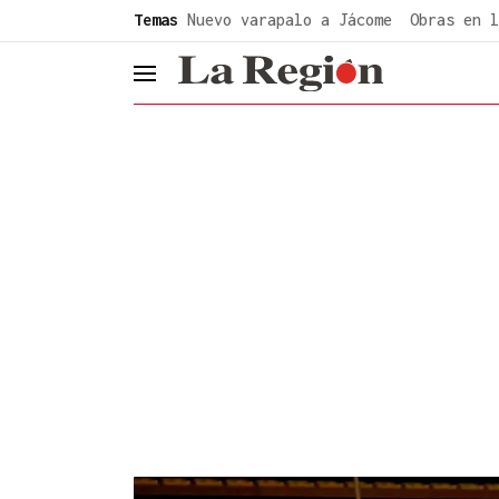
common.go-to-content
Temas
Nuevo varapalo a Jácome
Obras en l
header.menu.open