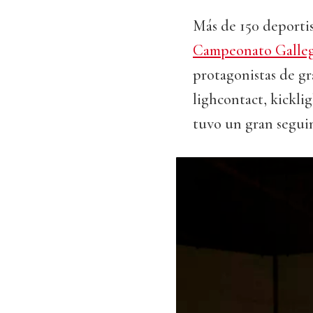
Más de 150 deportist
Campeonato Galleg
protagonistas de gr
lighcontact, kickli
tuvo un gran segui