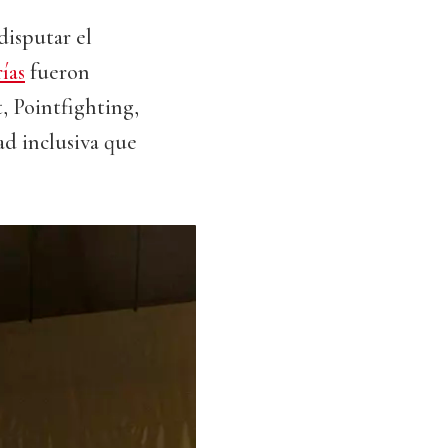
disputar el
ías
fueron
, Pointfighting,
ad inclusiva que