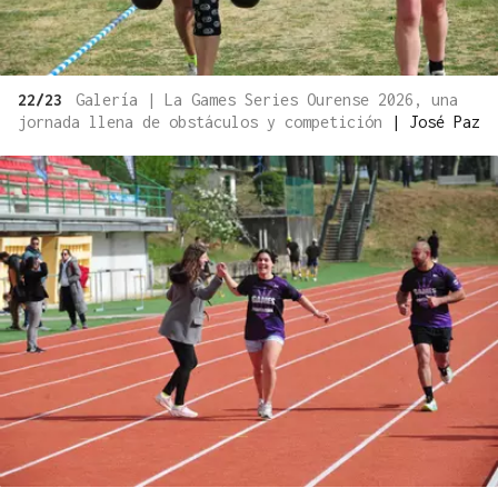
22/23
Galería | La Games Series Ourense 2026, una
jornada llena de obstáculos y competición
|
José Paz