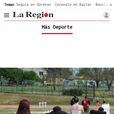
common.go-to-content
Temas
Sequía en Ourense
Incendio en Baltar
Bonoloto 
header.menu.open
Más Deporte