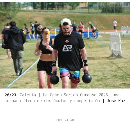
20/23
Galería | La Games Series Ourense 2026, una
jornada llena de obstáculos y competición
|
José Paz