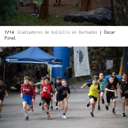
7/14
Gladiadores de bolsillo en Barbadás
|
Óscar
Pinal