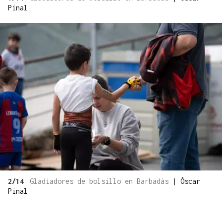
Pinal
2/14
Gladiadores de bolsillo en Barbadás
|
Óscar
Pinal