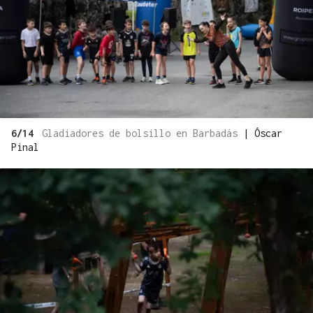
6/14
Gladiadores de bolsillo en Barbadás
|
Óscar
Pinal