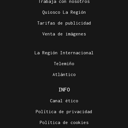
Trabaja con nosotros
Quiosco La Región
Tarifas de publicidad
CENTROS DE ACOGIDA
Venta de imágenes
Más de 1.340 menores migrantes continúan en
Ceuta tras la entrada masiva
La Región Internacional
Telemiño
Atlántico
INFO
Canal ético
Política de privacidad
Política de cookies