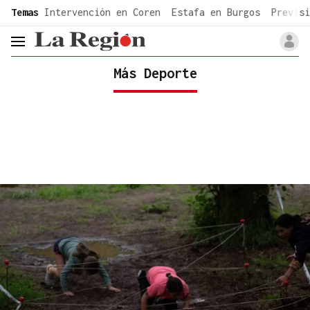
common.go-to-content
Temas
Intervención en Coren
Estafa en Burgos
Previsi
header.menu.open
Más Deporte