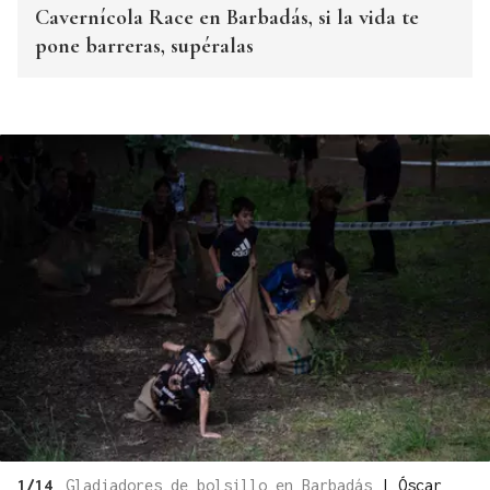
Cavernícola Race en Barbadás, si la vida te
pone barreras, supéralas
1/14
Gladiadores de bolsillo en Barbadás
|
Óscar