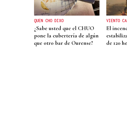
roza el podio del
Campeonato de España de
QUEN CHO DIXO
VIENTO CA
Ajedrez
¿Sabe usted que el CHUO
El incend
pone la cubertería de algún
estabiliz
que otro bar de Ourense?
de 120 h
VIDA OURENSANA
El ejercicio a mediana edad
retrasa el deterioro
cognitivo