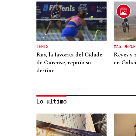
TENIS
MÁS DEPOR
Rus, la favorita del Cidade
Reyes y 
de Ourense, repitió su
en Galic
destino
Lo último
MÁS DEPORTE
La ourensana Anna Soares