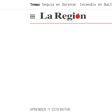
common.go-to-content
Temas
Sequía en Ourense
Incendio en Balt
header.menu.open
APRENDER Y DISFRUTAR