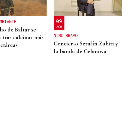
09
MBIANTE
AGO
io de Baltar se
NINO BRAVO
a tras calcinar más
Concierto Serafín Zubiri y
ectáreas
la banda de Celanova