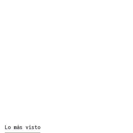
Muere Ana Belén Castro, concejala de Padrón
Lo más visto