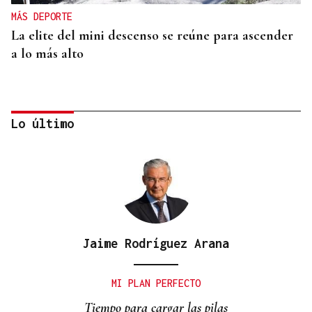
MÁS DEPORTE
La elite del mini descenso se reúne para ascender
a lo más alto
Lo último
Jaime Rodríguez Arana
SUB-10 FEMENINA
La ourensana Anna Soares roza el podio del
MI PLAN PERFECTO
Campeonato de España de Ajedrez
Tiempo para cargar las pilas