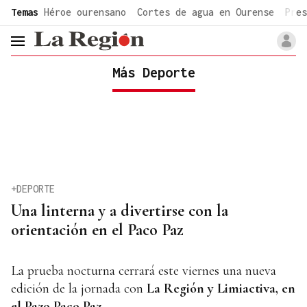
common.go-to-content
Temas
Héroe ourensano
Cortes de agua en Ourense
Pres
header.menu.open
Más Deporte
+DEPORTE
Una linterna y a divertirse con la
orientación en el Paco Paz
La prueba nocturna cerrará este viernes una nueva
edición de la jornada con
La Región y Limiactiva, en
el Pazo Paco Paz