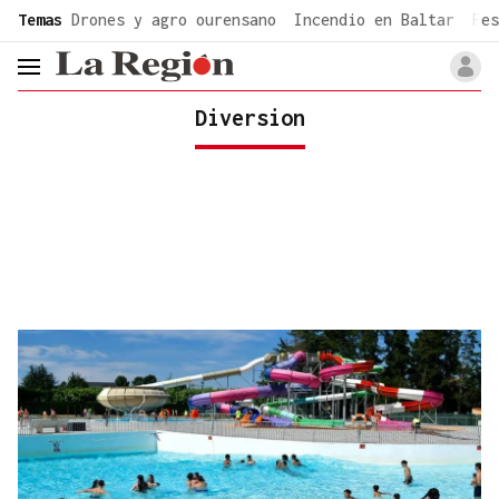
common.go-to-content
Temas
Drones y agro ourensano
Incendio en Baltar
Fes
header.menu.open
Diversion