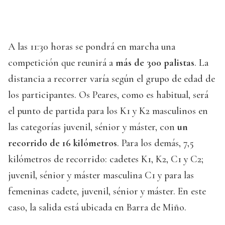
A las 11:30 horas se pondrá en marcha una
competición que reunirá a
más de 300 palistas
. La
distancia a recorrer varía según el grupo de edad de
los participantes. Os Peares, como es habitual, será
el punto de partida para los K1 y K2 masculinos en
las categorías juvenil, sénior y máster, con
un
recorrido de 16 kilómetros
. Para los demás, 7,5
kilómetros de recorrido: cadetes K1, K2, C1 y C2;
juvenil, sénior y máster masculina C1 y para las
femeninas cadete, juvenil, sénior y máster. En este
caso, la salida está ubicada en Barra de Miño.