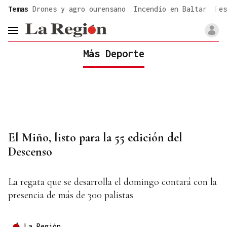
common.go-to-content
Temas
Drones y agro ourensano
Incendio en Baltar
Fes
header.menu.open
Más Deporte
El Miño, listo para la 55 edición del
Descenso
La regata que se desarrolla el domingo contará con la
presencia de más de 300 palistas
La Región