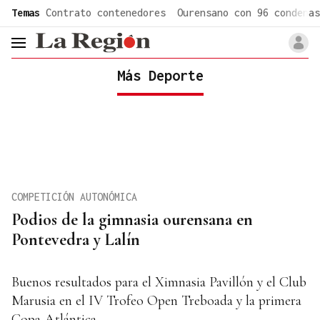
common.go-to-content
Temas
Contrato contenedores
Ourensano con 96 condenas
header.menu.open
Más Deporte
COMPETICIÓN AUTONÓMICA
Podios de la gimnasia ourensana en
Pontevedra y Lalín
Buenos resultados para el Ximnasia Pavillón y el Club
Marusia en el IV Trofeo Open Treboada y la primera
Copa Atlántica