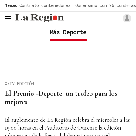
common.go-to-content
Temas
Contrato contenedores
Ourensano con 96 condenas
header.menu.open
Más Deporte
XXIV EDICIÓN
El Premio +Deporte, un trofeo para los
mejores
El suplemento de La Región celebra el miércoles a las
19:00 horas en el Auditorio de Ourense la edición
número 24 de la fiesta del deporte provincial