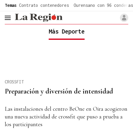
common.go-to-content
Temas
Contrato contenedores
Ourensano con 96 condenas
header.menu.open
Más Deporte
CROSSFIT
Preparación y diversión de intensidad
Las instalaciones del centro BeOne en Oira acogieron
una nueva actividad de crossfit que puso a prueba a
los participantes