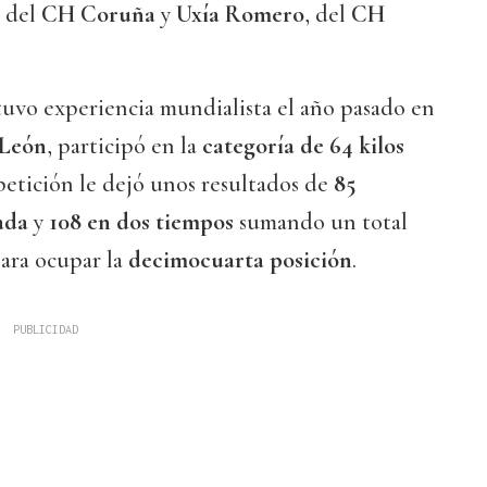
e del
CH Coruña
y
Uxía Romero
, del
CH
 tuvo experiencia mundialista el año pasado en
León
, participó en la
categoría de 64 kilos
petición le dejó unos resultados de
85
ada
y
108 en dos tiempos
sumando un total
para ocupar la
decimocuarta posición
.