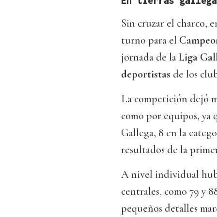
En tierras gallega
Sin cruzar el charco, e
turno para el
Campeon
jornada de la
Liga Gal
deportistas
de los clu
La competición dejó m
como por equipos, ya q
Gallega, 8 en la categ
resultados de la prime
A nivel individual hub
centrales, como 79 y 8
pequeños detalles marc