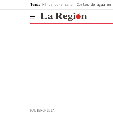
common.go-to-content
Temas
Héroe ourensano
Cortes de agua en 
header.menu.open
HALTEROFILIA