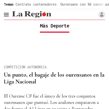
common.go-to-content
Temas
Contrato contenedores
Ourensano con 96 condenas
header.menu.open
Más Deporte
COMPETICIÓN AUTONÓMICA
Un punto, el bagaje de los ourensanos en la
Liga Nacional
El Ourense CF fue el único de los tres conjuntos
ourensanos que puntuó. Los azulones empataron a
dos frente al AJ Lérez en su visita a Pontevedra.