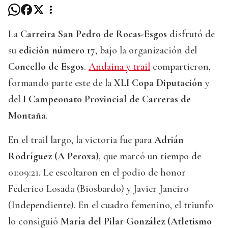
La
Carreira San Pedro de Rocas-Esgos
disfrutó de
su
edición número 17
, bajo la organización del
Concello de Esgos
.
Andaina y trail
compartieron,
formando parte este de la
XLI Copa Diputación
y
del
I Campeonato Provincial de Carreras de
Montaña
.
En el trail largo, la victoria fue para
Adrián
Rodríguez (A Peroxa)
, que marcó un tiempo de
01:09:21. Le escoltaron en el podio de honor
Federico Losada (Biosbardo) y Javier Janeiro
(Independiente). En el cuadro femenino, el triunfo
lo consiguió
María del Pilar González (Atletismo