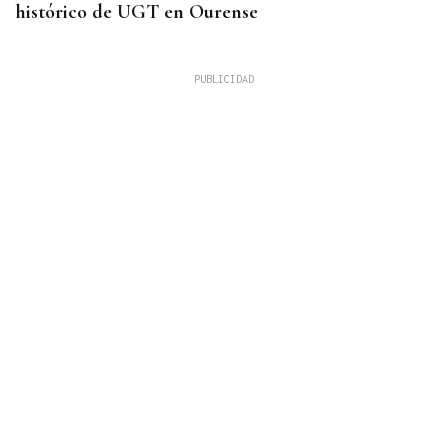
histórico de UGT en Ourense
ACCIDENTE DE TRÁFICO
Una mujer resulta herida tras colisionar un
autobús urbano y un coche en Ourense