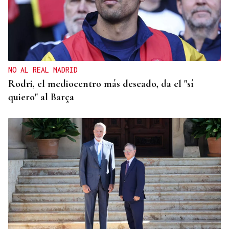
SUB-10 FEMENINA
La ourensana Anna Soares roza el podio del
Campeonato de España de Ajedrez
NO AL REAL MADRID
Rodri, el mediocentro más deseado, da el "sí
quiero" al Barça