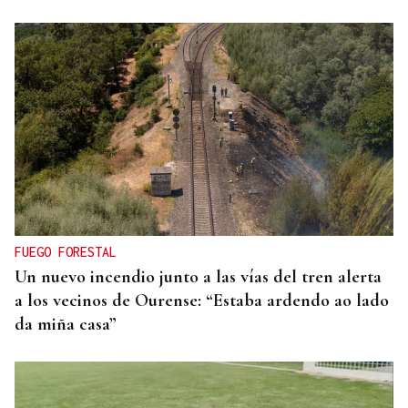
SUB-10 FEMENINA
La ourensana Anna Soares roza el podio del
Campeonato de España de Ajedrez
FUEGO FORESTAL
Un nuevo incendio junto a las vías del tren alerta
a los vecinos de Ourense: “Estaba ardendo ao lado
da miña casa”