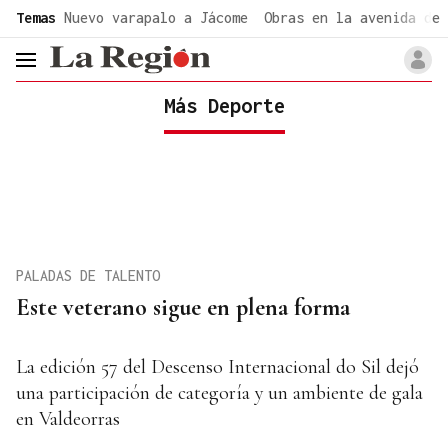
common.go-to-content
Temas
Nuevo varapalo a Jácome
Obras en la avenida de 
header.menu.open
Más Deporte
PALADAS DE TALENTO
Este veterano sigue en plena forma
La edición 57 del Descenso Internacional do Sil dejó
una participación de categoría y un ambiente de gala
en Valdeorras