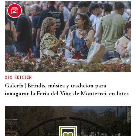
A TODA VELOCIDAD
Vídeo | Así fue el espectacular salto de “Cohete”
Suárez en el Rally Rías Baixas que dejó sin
respiración a los aficionados
XIX EDICIÓN
Galería | Brindis, música y tradición para
inaugurar la Feria del Viño de Monterrei, en fotos