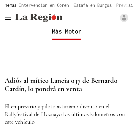
common.go-to-content
Temas
Intervención en Coren
Estafa en Burgos
Previsi
header.menu.open
Más Motor
Adiós al mítico Lancia 037 de Bernardo
Cardín, lo pondrá en venta
El empresario y piloto asturiano disputó en el
Rallyfestival de Hoznayo los últimos kilómetros con
este vehículo