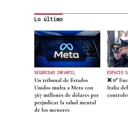
Lo último
A TODA VELOCIDAD
Vídeo | Así fue el
espectacular salto de
“Cohete” Suárez en el Rally
SEGURIDAD INFANTIL
ESPACIO S
Rías Baixas que dejó sin
Un tribunal de Estados
❌ ✅ Encu
respiración a los
Unidos multa a Meta con
Italia de
aficionados
567 millones de dólares por
controles
perjudicar la salud mental
de los menores