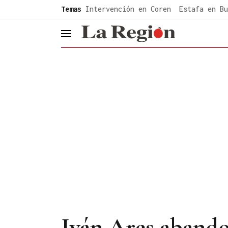
common.go-to-content
Temas
Intervención en Coren
Estafa en Bu
header.menu.open
Iván Ares abando