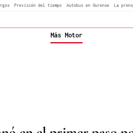
rgos
Previsión del tiempo
Autobus en Ourense
La prens
Más Motor
nó en el primer paso po