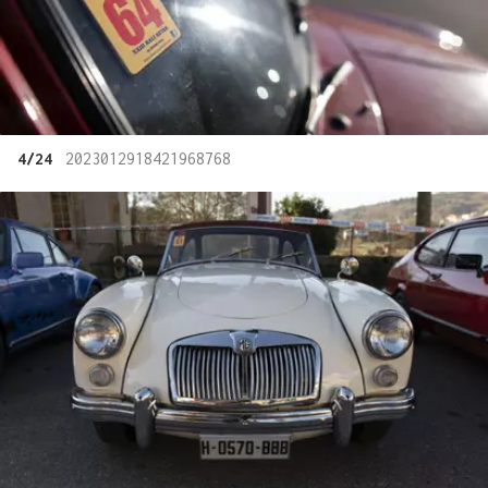
4/24
2023012918421968768