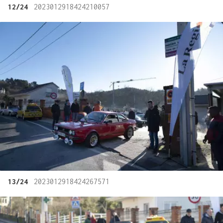
12/24
2023012918424210057
13/24
2023012918424267571