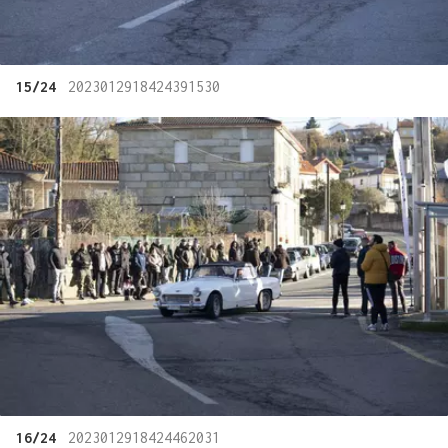
15/24
2023012918424391530
16/24
2023012918424462031