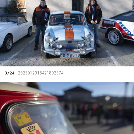
3/24
2023012918421892374