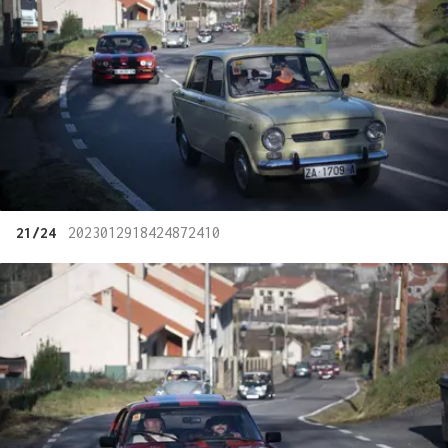
21/24
2023012918424872410