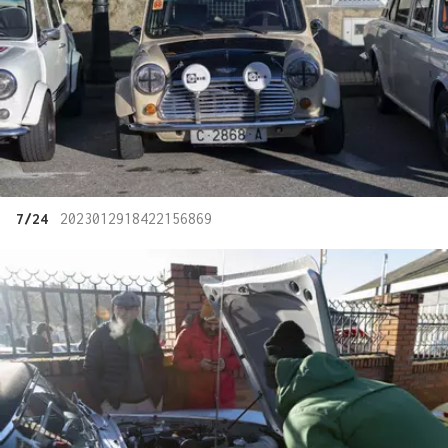
7/24
2023012918422156869