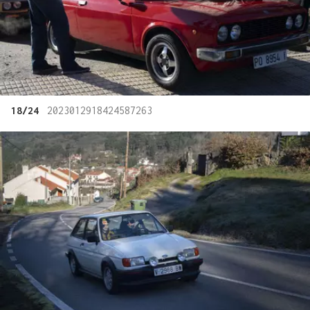
18/24
2023012918424587263