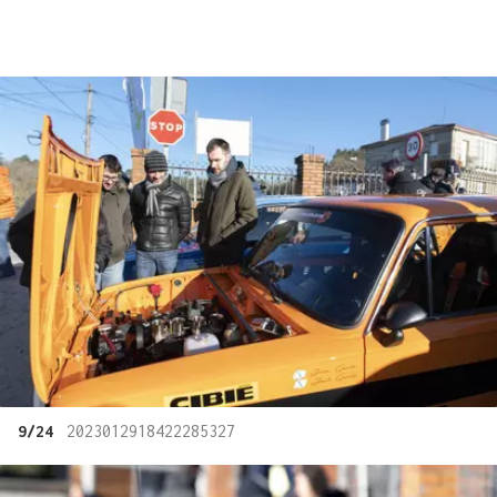
9/24
2023012918422285327