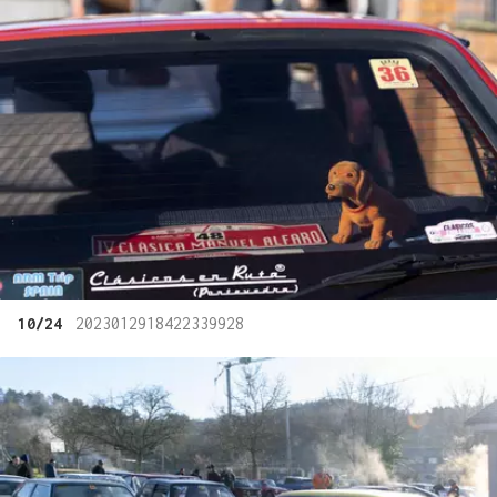
10/24
2023012918422339928