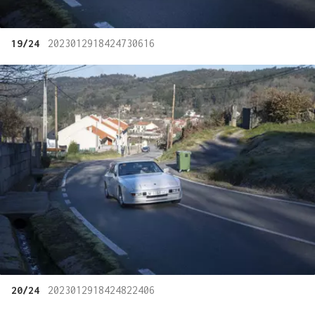
19/24
2023012918424730616
20/24
2023012918424822406