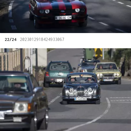
22/24
2023012918424933067