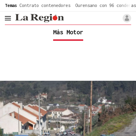
common.go-to-content
Temas
Contrato contenedores
Ourensano con 96 condenas
header.menu.open
Más Motor