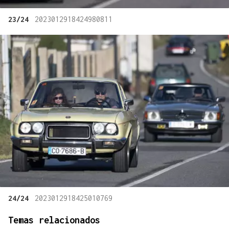
23/24
2023012918424980811
24/24
2023012918425010769
Temas relacionados