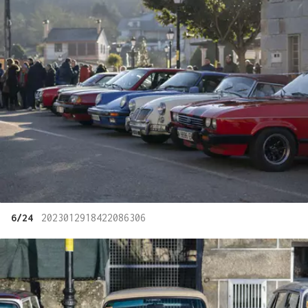
6/24
2023012918422086306