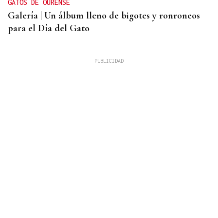
GATOS DE OURENSE
Galería | Un álbum lleno de bigotes y ronroneos
para el Día del Gato
Chito Rivas
PINGAS DE ORBALLO
Deixar que pase a tarde