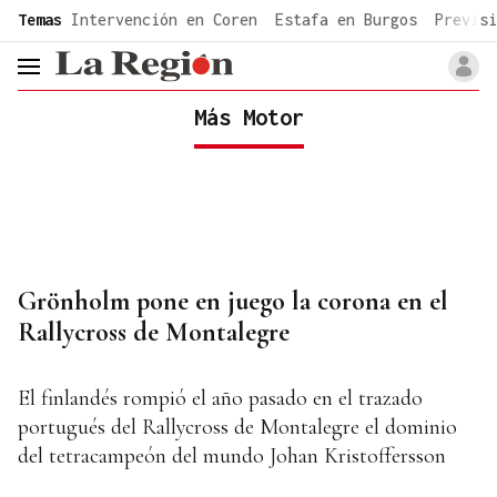
common.go-to-content
Temas
Intervención en Coren
Estafa en Burgos
Previsi
header.menu.open
Más Motor
Grönholm pone en juego la corona en el
Rallycross de Montalegre
El finlandés rompió el año pasado en el trazado
portugués del Rallycross de Montalegre el dominio
del tetracampeón del mundo Johan Kristoffersson