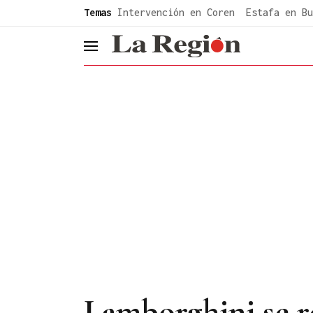
common.go-to-content
Temas
Intervención en Coren
Estafa en Bu
header.menu.open
Lamborghini se re