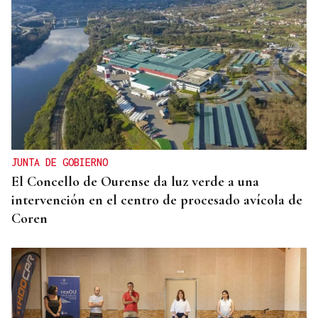
A TODA VELOCIDAD
Vídeo | Así fue el espectacular salto de “Cohete”
Suárez en el Rally Rías Baixas que dejó sin
respiración a los aficionados
JUNTA DE GOBIERNO
El Concello de Ourense da luz verde a una
intervención en el centro de procesado avícola de
Coren