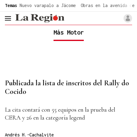
common.go-to-content
Temas
Nuevo varapalo a Jácome
Obras en la avenida de 
header.menu.open
Más Motor
Publicada la lista de inscritos del Rally do
Cocido
La cita contará con 55 equipos en la prueba del
CERA y 26 en la categoría legend
Andrés H.-Cachalvite