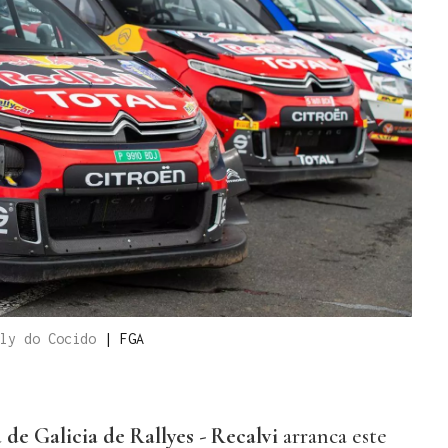
lly do Cocido
|
FGA
e Galicia de Rallyes - Recalvi
arranca este