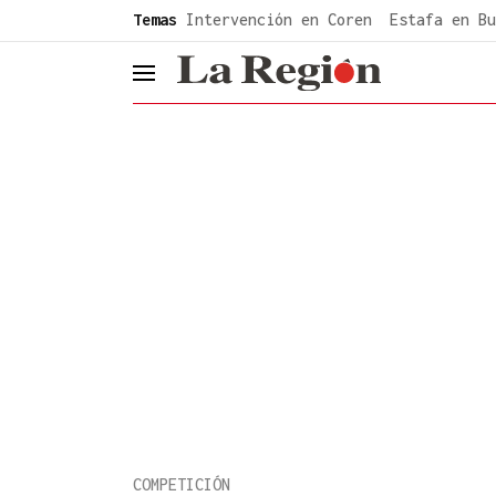
common.go-to-content
Temas
Intervención en Coren
Estafa en Bu
header.menu.open
COMPETICIÓN