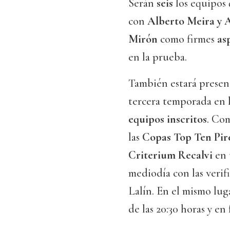
Serán
seis
los equipos
con
Alberto Meira y 
Mirón
como firmes
as
en la prueba.
También estará presen
tercera temporada en 
equipos inscritos
. Co
las
Copas Top Ten Pire
Criterium Recalvi
en 
mediodía con las verif
Lalín. En el mismo luga
de las 20:30 horas y en