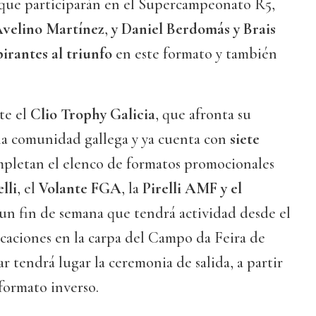
 que participarán en el Supercampeonato R5,
Avelino Martínez
,
y Daniel Berdomás y Brais
pirantes al triunfo
en este formato y también
te el
Clio Trophy Galicia
, que afronta su
la comunidad gallega y ya cuenta con
siete
mpletan el elenco de formatos promocionales
lli
, el
Volante FGA
, la
Pirelli AMF y el
un fin de semana que tendrá actividad desde el
icaciones en la carpa del Campo da Feira de
r tendrá lugar la ceremonia de salida, a partir
 formato inverso.