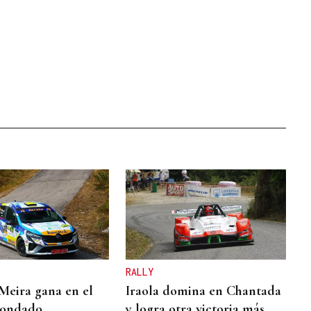
RALLY
Meira gana en el
Iraola domina en Chantada
Condado
y logra otra victoria más