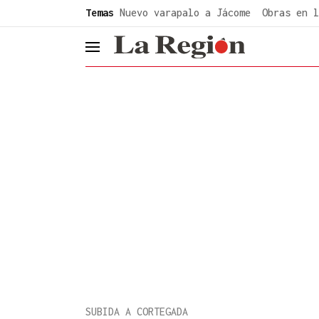
common.go-to-content
Temas
Nuevo varapalo a Jácome
Obras en l
header.menu.open
SUBIDA A CORTEGADA