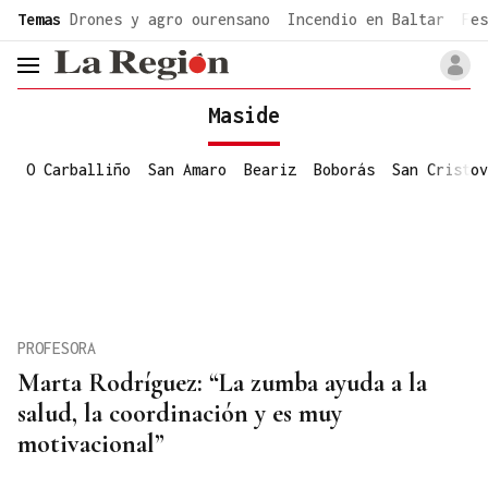
common.go-to-content
Temas
Drones y agro ourensano
Incendio en Baltar
Fes
header.menu.open
Maside
O Carballiño
San Amaro
Beariz
Boborás
San Cristov
PROFESORA
Marta Rodríguez: “La zumba ayuda a la
salud, la coordinación y es muy
motivacional”