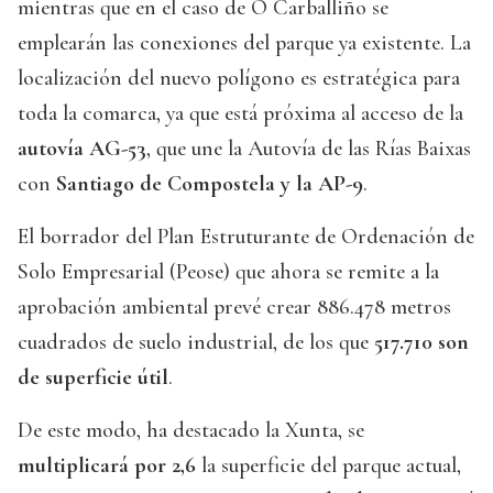
mientras que en el caso de O Carballiño se
emplearán las conexiones del parque ya existente. La
localización del nuevo polígono es estratégica para
toda la comarca, ya que está próxima al acceso de la
autovía AG-53
, que une la Autovía de las Rías Baixas
con
Santiago de Compostela y la AP-9
.
El borrador del Plan Estruturante de Ordenación de
Solo Empresarial (Peose) que ahora se remite a la
aprobación ambiental prevé crear 886.478 metros
cuadrados de suelo industrial, de los que
517.710 son
de superficie útil
.
De este modo, ha destacado la Xunta, se
multiplicará por 2,6
la superficie del parque actual,