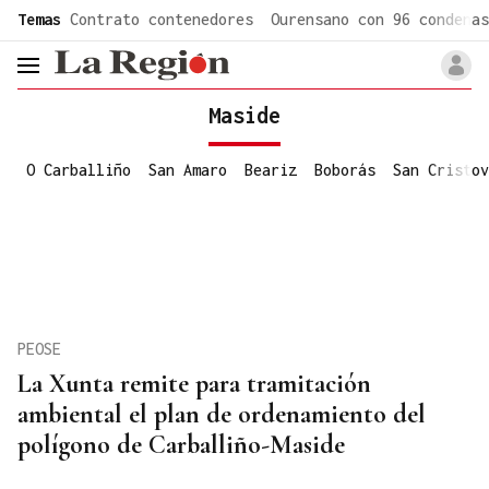
common.go-to-content
Temas
Contrato contenedores
Ourensano con 96 condenas
header.menu.open
Maside
O Carballiño
San Amaro
Beariz
Boborás
San Cristov
PEOSE
La Xunta remite para tramitación
ambiental el plan de ordenamiento del
polígono de Carballiño-Maside