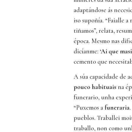
adaptándose ás necesi
iso supoñía. “Faialle a
tiñamos”, relata, resu
época. Mesmo nas dific
dicíanme:
‘Ai que masi
cemento que necesitaba 
A súa capacidade de a
pouco habituais
na ép
funerario, unha exper
“Puxemos a
funeraria
pueblos. Traballei moi
traballo, non como un