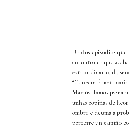
Un
dos episodios
que 
encontro co que acaba
extraordinario, di, se
“Coñecín ó meu mari
Mariña
. Iamos pasean
unhas copiñas de licor
ombro e deuma a proba
percorre un camiño co