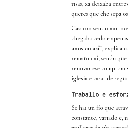
risas, xa deixaba entrev
queres que che sepa os 
Casaron sendo moi nov
chegaba cedo e apenas
anos ou así”
, explica 
rematou aí, senón que
renovar ese compromis
iglesia
e casar de segun
Traballo e esfor
Se hai un fío que atrav
constante, variado e, n
mulleres da súa xeraci