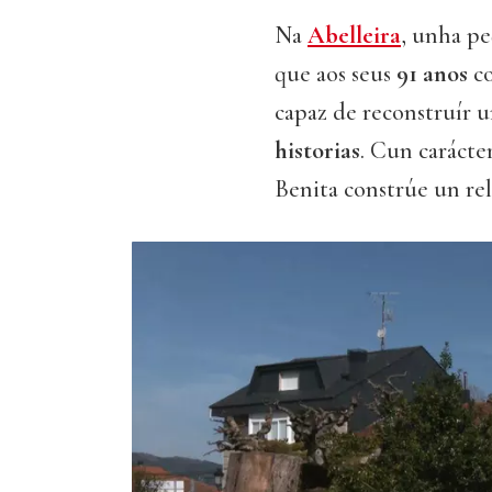
Na
Abelleira
, unha p
que aos seus
91 anos
co
capaz de reconstruír u
historias
. Cun carácte
Benita constrúe un rel