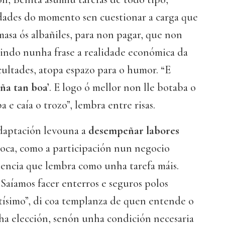
dades do momento sen cuestionar a carga que
 masa ós albañiles, para non pagar, que non
mindo nunha frase a realidade económica da
ultades, atopa espazo para o humor. “E
ña tan boa’
. E logo ó mellor non lle botaba o
e caía o trozo”, lembra entre risas.
daptación levouna a
desempeñar labores
oca, como a participación nun negocio
iencia que lembra como unha tarefa máis.
. Saíamos facer enterros e seguros polos
tísimo”, di coa templanza de quen entende o
ha elección, senón unha condición necesaria