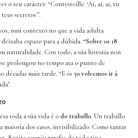
er o seu carácter: “Contesteille: ‘Ai, ai, ai, tu
teus secretos’”.
os, nun contexto no que a vida adulta
 deixaba espazo para a dúbida.
“Sobre os 18
con naturalidade. Con todo, a súa historia non
 se prolongou no tempo ata o punto de
o décadas máis tarde. “E ós
50 volvemos ir á
da”.
zo
esa toda a súa vida é o
do traballo
. Un traballo
a maioría dos casos, invisibilizado. Como tantas
ón, Benita asumiu tarefas de todo tipo,