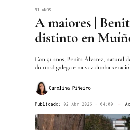
91 ANOS
A maiores | Beni
distinto en Muíñ
Con 91 anos, Benita Álvarez, natural d
do rural galego e na voz dunha xeració
Carolina Piñeiro
Publicado:
02 Abr 2026 - 04:00
—
A