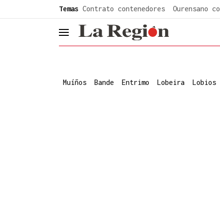
common.go-to-content
Temas
Contrato contenedores
Ourensano co
header.menu.open
Muíños
Bande
Entrimo
Lobeira
Lobios