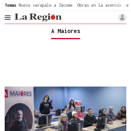
common.go-to-content
Temas
Nuevo varapalo a Jácome
Obras en la avenida de 
header.menu.open
A Maiores