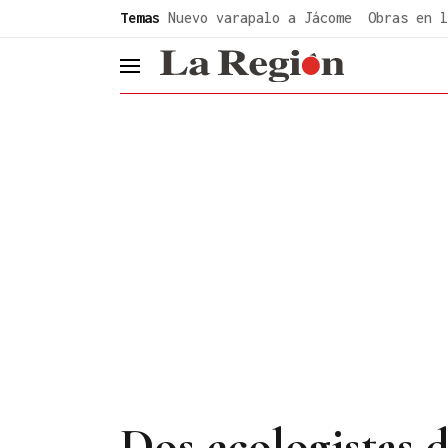
common.go-to-content
Temas
Nuevo varapalo a Jácome
Obras en l
header.menu.open
Dos ecologistas 